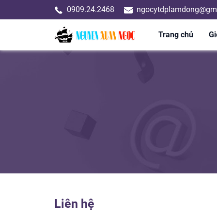
0909.24.2468
ngocytdplamdong@gma
Trang chủ
Gi
Liên hệ