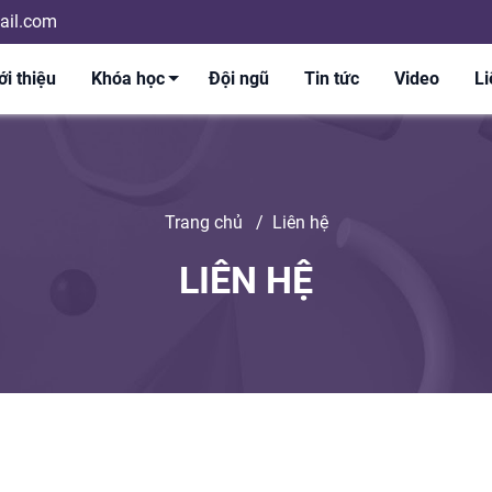
il.com
ới thiệu
Khóa học
Đội ngũ
Tin tức
Video
Li
Trang chủ
/
Liên hệ
LIÊN HỆ