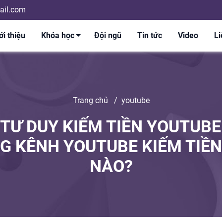
il.com
ới thiệu
Khóa học
Đội ngũ
Tin tức
Video
Li
Trang chủ
/
youtube
 TƯ DUY KIẾM TIỀN YOUTUBE
G KÊNH YOUTUBE KIẾM TIỀN
NÀO?