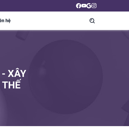
ên hệ
 - XÂY
 THẾ