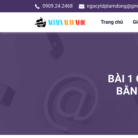
0909.24.2468
ngocytdplamdong@gma
Trang chủ
Gi
BÀI 1
BẰN