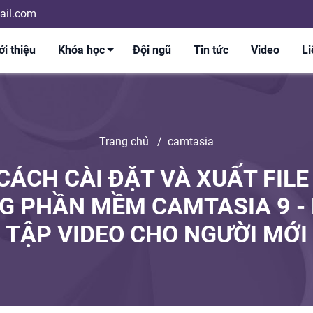
il.com
ới thiệu
Khóa học
Đội ngũ
Tin tức
Video
Li
Trang chủ
/
camtasia
 CÁCH CÀI ĐẶT VÀ XUẤT FILE
G PHẦN MỀM CAMTASIA 9 - 
TẬP VIDEO CHO NGƯỜI MỚI